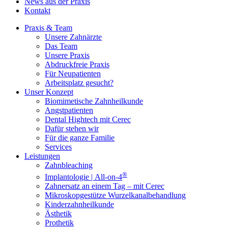
News aus der Praxis
Kontakt
Praxis & Team
Unsere Zahnärzte
Das Team
Unsere Praxis
Abdruckfreie Praxis
Für Neupatienten
Arbeitsplatz gesucht?
Unser Konzept
Biomimetische Zahnheilkunde
Angstpatienten
Dental Hightech mit Cerec
Dafür stehen wir
Für die ganze Familie
Services
Leistungen
Zahnbleaching
®
Implantologie | All-on-4
Zahnersatz an einem Tag – mit Cerec
Mikroskopgestütze Wurzelkanalbehandlung
Kinderzahnheilkunde
Ästhetik
Prothetik