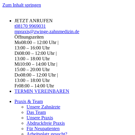
Zum Inhalt springen
JETZT ANRUFEN
t
08170 9969031
m
praxis@zwinge-zahnmedizin.de
Öffnungszeiten
Mo
08:00 – 12:00 Uhr |
13:00 – 16:00 Uhr
Di
08:00 – 12:00 Uhr |
13:00 – 18:00 Uhr
Mi
10:00 – 14:00 Uhr |
15:00 – 20:00 Uhr
Do
08:00 – 12:00 Uhr |
13:00 – 18:00 Uhr
Fr
08:00 – 14:00 Uhr
TERMIN VEREINBAREN
Praxis & Team
Unsere Zahnärzte
Das Team
Unsere Praxis
Abdruckfreie Praxis
Für Neupatienten
Arbeitsplatz gesucht?