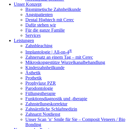
Unser Konzept
Biomimetische Zahnheilkunde
Angstpatienten
Dental Hightech mit Cerec
Dafür stehen wir
Für die ganze Familie
Services
Leistungen
Zahnbleaching
®
Implantologie | All-on-4
Zahnersatz an einem Tag – mit Cerec
Mikroskopgestütze Wurzelkanalbehandlung
Kinderzahnheilkunde
Ästhetik
Prothetik
Prophylaxe PZR
Parodontologie
Füllungstherapie
Funktionsdiagnostik und -therapie
Zahnstellungskorrektur
Zahnärztliche Schlafmedizin
Zahnarzt Notdienst
Unser Scan ’n‘ Smile für Sie – Composit Veneers / Bio
Bonding