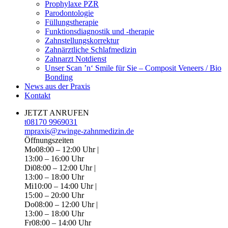
Prophylaxe PZR
Parodontologie
Füllungstherapie
Funktionsdiagnostik und -therapie
Zahnstellungskorrektur
Zahnärztliche Schlafmedizin
Zahnarzt Notdienst
Unser Scan ’n‘ Smile für Sie – Composit Veneers / Bio
Bonding
News aus der Praxis
Kontakt
JETZT ANRUFEN
t
08170 9969031
m
praxis@zwinge-zahnmedizin.de
Öffnungszeiten
Mo
08:00 – 12:00 Uhr |
13:00 – 16:00 Uhr
Di
08:00 – 12:00 Uhr |
13:00 – 18:00 Uhr
Mi
10:00 – 14:00 Uhr |
15:00 – 20:00 Uhr
Do
08:00 – 12:00 Uhr |
13:00 – 18:00 Uhr
Fr
08:00 – 14:00 Uhr